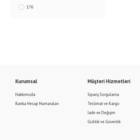
176
164
152
140
134
128
Kurumsal
Müşteri Hizmetleri
116
Hakkımızda
Sipariş Sorgulama
Banka Hesap Numaraları
Teslimat ve Kargo
110
İade ve Değişim
Gizlilik ve Güvenlik