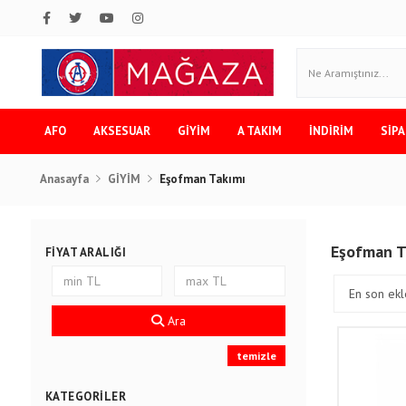
AFO
AKSESUAR
GİYİM
A TAKIM
İNDİRİM
SİPA
Anasayfa
GİYİM
Eşofman Takımı
Eşofman T
FIYAT ARALIĞI
Ara
temizle
KATEGORILER