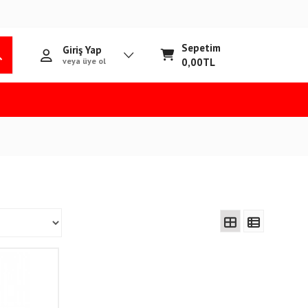
Sepetim
Giriş Yap
veya üye ol
0,00
TL