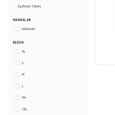
Eşofman Takımı
MARKALAR
Altınordu
BEDEN
XL
S
M
L
94
2XL