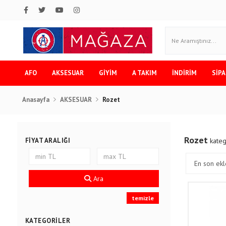
AFO
AKSESUAR
GİYİM
A TAKIM
İNDİRİM
SİPA
Anasayfa
AKSESUAR
Rozet
Rozet
FIYAT ARALIĞI
kateg
Ara
temizle
KATEGORILER