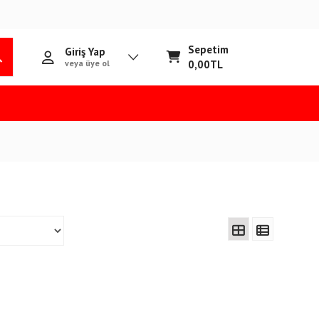
Sepetim
Giriş Yap
veya üye ol
0,00
TL